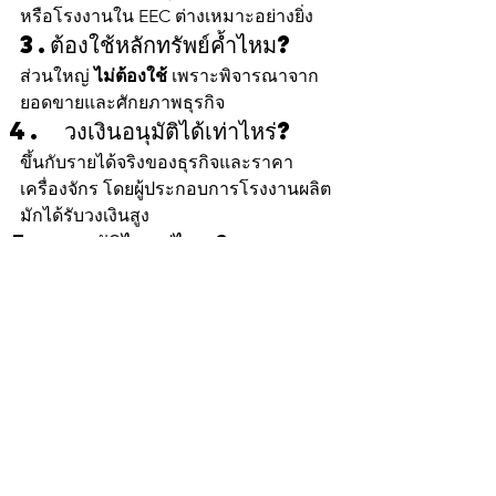
หรือโรงงานใน EEC ต่างเหมาะอย่างยิ่ง
3.ต้องใช้หลักทรัพย์ค้ำไหม?
ส่วนใหญ่ 
ไม่ต้องใช้
 เพราะพิจารณาจาก
ยอดขายและศักยภาพธุรกิจ
วงเงินอนุมัติได้เท่าไหร่?
ขึ้นกับรายได้จริงของธุรกิจและราคา
เครื่องจักร โดยผู้ประกอบการโรงงานผลิต
มักได้รับวงเงินสูง
อนุมัติไวแค่ไหน?
1–2 วันทำการ หลังตรวจสอบเอกสารครบ
และหน้างานครบถ้วน
สินเชื่อเครื่องจักร คือกุญแจ
สำคัญของโรงงานผลิตยุค
ใหม่
	ธุรกิจที่ต้องการเติบโตแบบก้าว