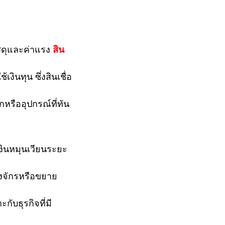
ัสดุและค่าแรง 
สิน
งินทุน ซึ่งสินเชื่อ
กหรืออุปกรณ์ที่ทัน
เงินหมุนเวียนระยะ
องจักรหรือขยาย
ับธุรกิจที่มี